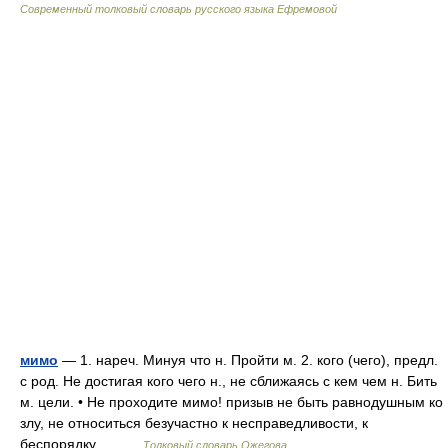
Современный толковый словарь русского языка Ефремовой
мимо
— 1. нареч. Минуя что н. Пройти м. 2. кого (чего), предл.
с род. Не достигая кого чего н., не сближаясь с кем чем н. Бить
м. цели. • Не проходите мимо! призыв не быть равнодушным ко
злу, не относиться безучастно к несправедливости, к
беспорядку.… …
Толковый словарь Ожегова