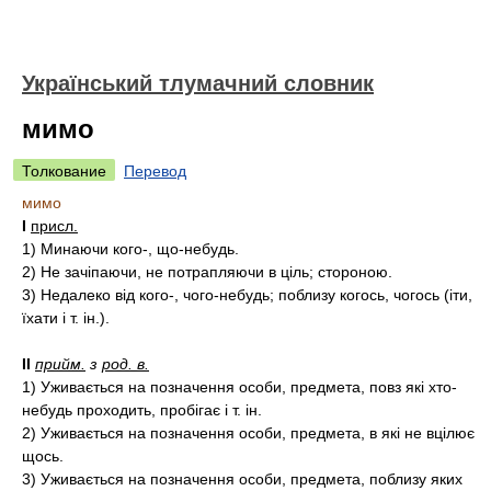
Український тлумачний словник
мимо
Толкование
Перевод
мимо
I
присл.
1)
Минаючи кого-, що-небудь.
2)
Не зачіпаючи, не потрапляючи в ціль; стороною.
3)
Недалеко від кого-, чого-небудь; поблизу когось, чогось (іти,
їхати і т. ін.).
II
прийм.
з
род. в.
1)
Уживається на позначення особи, предмета, повз які хто-
небудь проходить, пробігає і т. ін.
2)
Уживається на позначення особи, предмета, в які не вцілює
щось.
3)
Уживається на позначення особи, предмета, поблизу яких