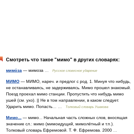
Смотреть что такое "мимо" в других словарях:
мимо́за
— мимоза …
Русское словесное ударение
МИМО
— МИМО, нареч. и предлог с род. 1. Минуя что нибудь,
не останавливаясь, не задерживаясь. Мимо прошел знакомый.
Поезд проехал мимо станции. Пропустить что нибудь мимо
ушей (см. ухо). || Не в том направлении, в каком следует.
Ударить мимо. Попасть… …
Толковый словарь Ушакова
Мимо...
— мимо... Начальная часть сложных слов, вносящая
значение сл.: мимо (мимоидущий, мимолётный и т.п.).
Толковый словарь Ефремовой. Т. Ф. Ефремова. 2000 …