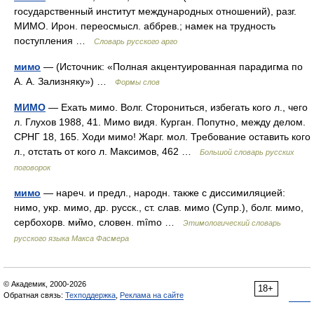
государственный институт международных отношений), разг.
МИМО. Ирон. переосмысл. аббрев.; намек на трудность
поступления …
Словарь русского арго
мимо
— (Источник: «Полная акцентуированная парадигма по
А. А. Зализняку») …
Формы слов
МИМО
— Ехать мимо. Волг. Сторониться, избегать кого л., чего
л. Глухов 1988, 41. Мимо видя. Курган. Попутно, между делом.
СРНГ 18, 165. Ходи мимо! Жарг. мол. Требование оставить кого
л., отстать от кого л. Максимов, 462 …
Большой словарь русских
поговорок
мимо
— нареч. и предл., народн. также с диссимиляцией:
нимо, укр. мимо, др. русск., ст. слав. мимо (Супр.), болг. мимо,
сербохорв. ми̏мо, словен. mȋmo …
Этимологический словарь
русского языка Макса Фасмера
© Академик, 2000-2026
18+
Обратная связь:
Техподдержка
,
Реклама на сайте