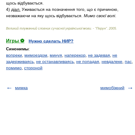
щось відбувається.
4)
діал.
Уживається на позначення того, що є причиною,
незважаючи на яку щось відбувається.
Мимо своєї волі
.
Великий тлумачний словник сучасної української мови. - "Перун"
.
2005
.
Игры ⚽
Нужно сделать НИР?
Синонимы
:
вопреки
,
мимоездом
,
минуя
,
наперекор
,
не задевая
,
не
задерживаясь
,
не останавливаясь
,
не попадая
,
невдалеке
,
пас
,
помимо
,
стороной
мимка
мимобіжний